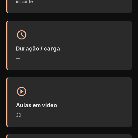
iniciante
schedule
Duração / carga
—
play_circle
Aulas em vídeo
30