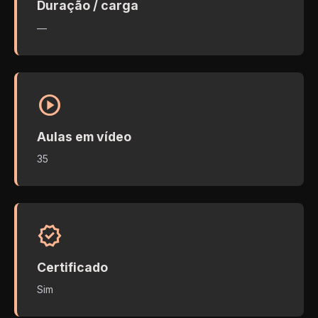
Duração / carga
—
play_circle
Aulas em vídeo
35
verified
Certificado
Sim