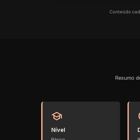
Conteúdo cada
Resumo do 
school
s
Nível
Básico