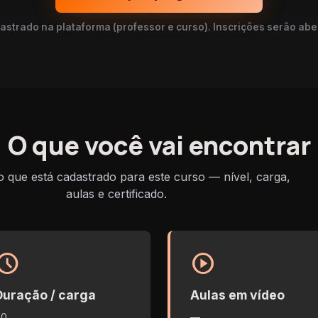
strado na plataforma (professor e curso). Inscrições serão abe
O que você vai encontrar
que está cadastrado para este curso — nível, carga,
aulas e certificado.
chedule
play_circle
Duração / carga
Aulas em vídeo
90
—