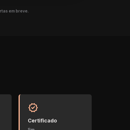
rtas em breve.
verified
Certificado
Sim