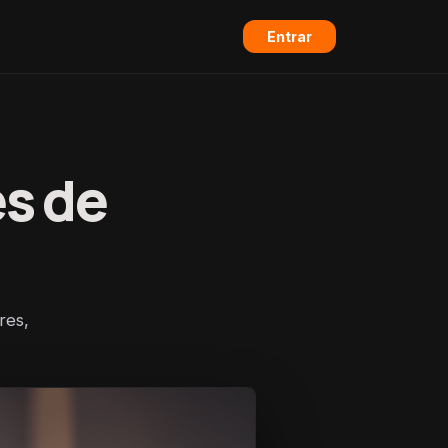
Entrar
s de
res,