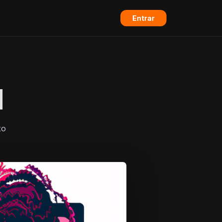
Entrar
l
to