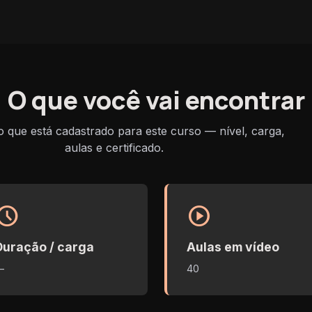
O que você vai encontrar
que está cadastrado para este curso — nível, carga,
aulas e certificado.
chedule
play_circle
Duração / carga
Aulas em vídeo
—
40