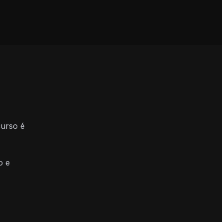
curso é
o e