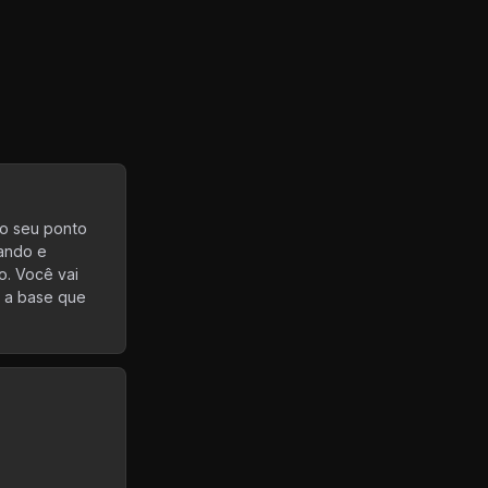
 o seu ponto
rando e
o. Você vai
 a base que