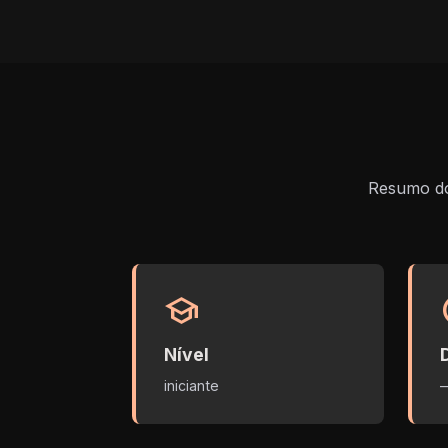
Resumo do 
school
s
Nível
iniciante