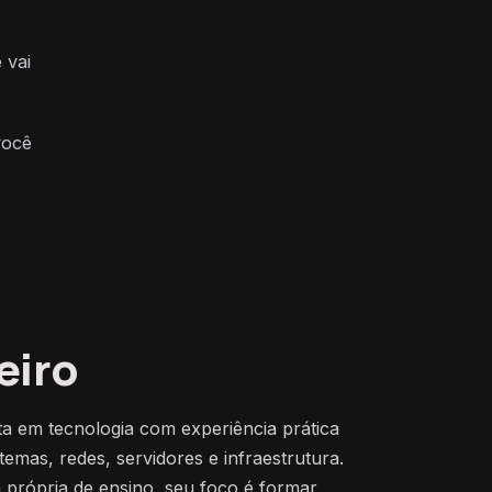
 vai
você
eiro
sta em tecnologia com experiência prática
emas, redes, servidores e infraestrutura.
 própria de ensino, seu foco é formar