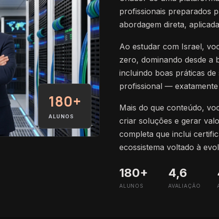
profissionais preparados 
abordagem direta, aplicad
Ao estudar com Israel, vo
zero, dominando desde a b
incluindo boas práticas 
profissional — exatamente
180+
Mais do que conteúdo, voc
ALUNOS
criar soluções e gerar va
completa que inclui certifi
ecossistema voltado à evol
180+
4,6
ALUNOS
AVALIAÇÃO