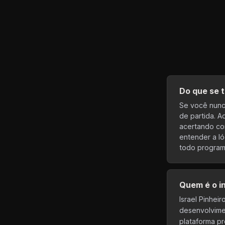
Do que se t
Se você nunc
de partida. A
acertando com
entender a l
todo program
Quem é o i
Israel Pinhei
desenvolvimen
plataforma pr